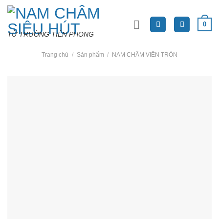
Skip
to
0
content
TỪ TRƯỜNG TIÊN PHONG
Trang chủ
/
Sản phẩm
/
NAM CHÂM VIÊN TRÒN