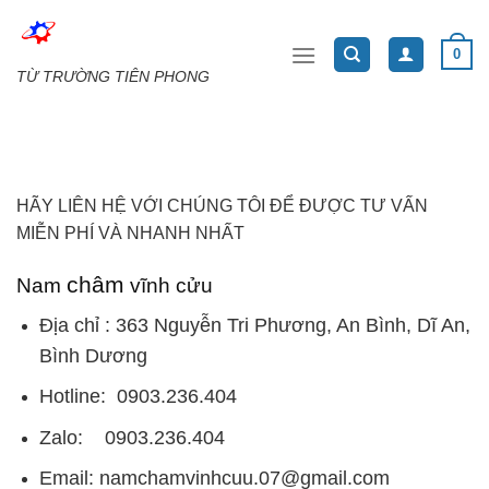
Skip
to
0
content
TỪ TRƯỜNG TIÊN PHONG
HÃY LIÊN HỆ VỚI CHÚNG TÔI ĐỂ ĐƯỢC TƯ VẤN
MIỄN PHÍ VÀ NHANH NHẤT
châm
Nam
vĩnh cửu
Địa chỉ : 363 Nguyễn Tri Phương, An Bình, Dĩ An,
Bình Dương
Hotline: 0903.236.404
Zalo: 0903.236.404
Email: namchamvinhcuu.07@gmail.com