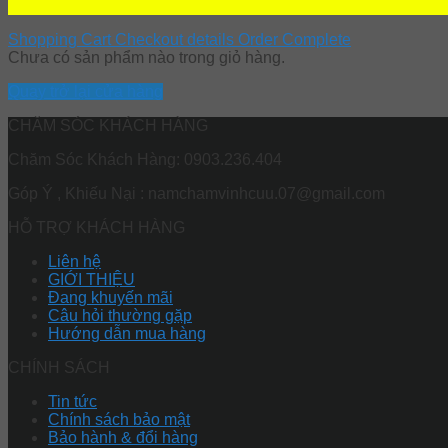
Shopping Cart
Checkout details
Order Complete
Chưa có sản phẩm nào trong giỏ hàng.
Quay trở lại cửa hàng
CHĂM SÓC KHÁCH HÀNG
Chăm Sóc Khách Hàng: 0903.236.404
Góp Ý , Khiếu Nại : namchamvinhcuu.07@gmail.com
HỖ TRỢ KHÁCH HÀNG
Liên hệ
GIỚI THIỆU
Đang khuyến mãi
Câu hỏi thường gặp
Hướng dẫn mua hàng
CHÍNH SÁCH
Tin tức
Chính sách bảo mật
Bảo hành & đổi hàng