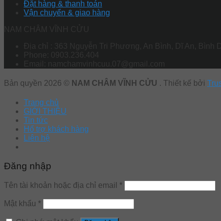
Đặt hàng & thanh toán
Vận chuyển & giao hàng
NAM CHÂM VĨNH CỬU
Địa chỉ : 363 Nguyễn Tri Phương, An Bình, Dĩ An, Bình
Phone: 0903.236.404
Email: namchamvinhcuu.07@gmail.com
Bản quyền 2026 ©
NAM CHÂM VĨNH CỬU
. Thiết kế bởi
Tru
Trang chủ
GIỚI THIỆU
Tin tức
Hổ trợ khách hàng
Liên hệ
Đăng nhập
Tên tài khoản hoặc địa chỉ email
*
Mật khẩu
*