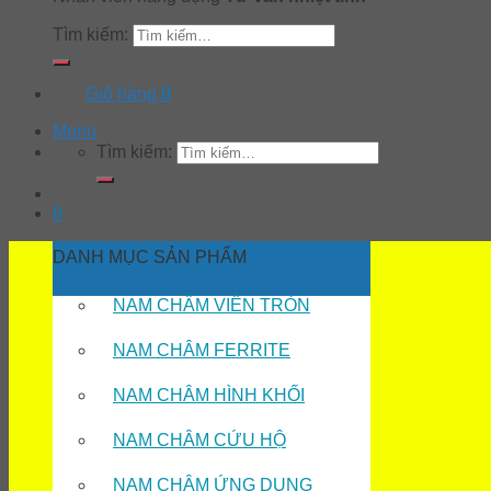
Tìm kiếm:
Giỏ hàng
0
Menu
Tìm kiếm:
0
DANH MỤC SẢN PHẨM
NAM CHÂM VIÊN TRÒN
NAM CHÂM FERRITE
NAM CHÂM HÌNH KHỐI
NAM CHÂM CỨU HỘ
NAM CHÂM ỨNG DỤNG