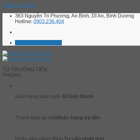
Skip to content
363 Nguyễn Tri Phương, An Bình, Dĩ An, Bình Dương
Hotline:
0903.236.404
Đăng nhập / Đăng ký
TỪ TRƯỜNG TIÊN
PHONG
Giao hàng toàn quốc
63 tỉnh thành
Thanh toán tại nhà
Nhận hàng trả tiền
Nhân viên năng động
Tư vấn nhiệt tình