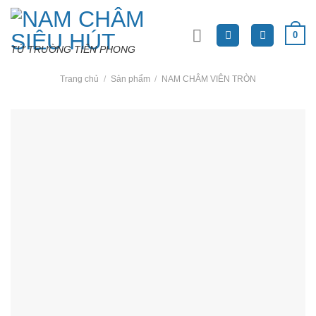
Skip
to
0
content
TỪ TRƯỜNG TIÊN PHONG
Trang chủ
/
Sản phẩm
/
NAM CHÂM VIÊN TRÒN