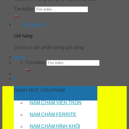
Tìm kiếm:
Giỏ hàng
0
Giỏ hàng
Chưa có sản phẩm trong giỏ hàng.
Menu
Tìm kiếm:
0
DANH MỤC SẢN PHẨM
NAM CHÂM VIÊN TRÒN
NAM CHÂM FERRITE
NAM CHÂM HÌNH KHỐI