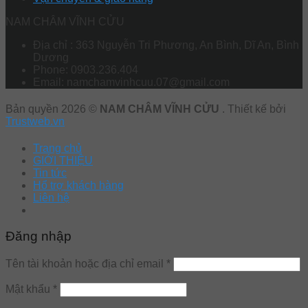
NAM CHÂM VĨNH CỬU
Địa chỉ : 363 Nguyễn Tri Phương, An Bình, Dĩ An, Bình
Dương
Phone: 0903.236.404
Email: namchamvinhcuu.07@gmail.com
Bản quyền 2026 ©
NAM CHÂM VĨNH CỬU
. Thiết kế bởi
Trustweb.vn
Trang chủ
GIỚI THIỆU
Tin tức
Hổ trợ khách hàng
Liên hệ
Đăng nhập
Tên tài khoản hoặc địa chỉ email
*
Mật khẩu
*