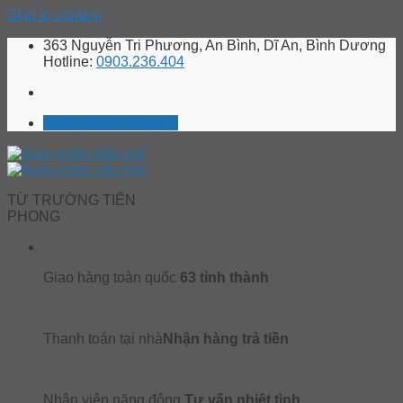
Skip to content
363 Nguyễn Tri Phương, An Bình, Dĩ An, Bình Dương
Hotline:
0903.236.404
Đăng nhập / Đăng ký
TỪ TRƯỜNG TIÊN
PHONG
Giao hàng toàn quốc
63 tỉnh thành
Thanh toán tại nhà
Nhận hàng trả tiền
Nhân viên năng động
Tư vấn nhiệt tình