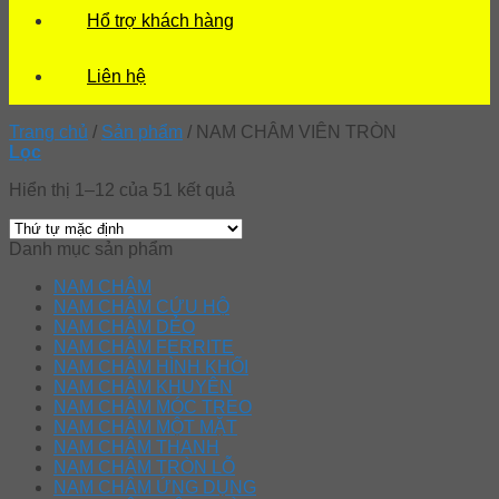
Hổ trợ khách hàng
Liên hệ
Trang chủ
/
Sản phẩm
/
NAM CHÂM VIÊN TRÒN
Lọc
Hiển thị 1–12 của 51 kết quả
Danh mục sản phẩm
NAM CHÂM
NAM CHÂM CỨU HỘ
NAM CHÂM DẺO
NAM CHÂM FERRITE
NAM CHÂM HÌNH KHỐI
NAM CHÂM KHUYÊN
NAM CHÂM MÓC TREO
NAM CHÂM MỘT MẶT
NAM CHÂM THANH
NAM CHÂM TRÒN LỖ
NAM CHÂM ỨNG DỤNG