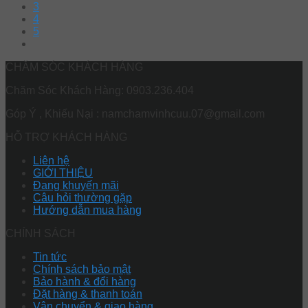
3
4
5
CHĂM SÓC KHÁCH HÀNG
Chăm Sóc Khách Hàng: 0903.236.404
Góp Ý , Khiếu Nại : namchamvinhcuu.07@gmail.com
HỖ TRỢ KHÁCH HÀNG
Liên hệ
GIỚI THIỆU
Đang khuyến mãi
Câu hỏi thường gặp
Hướng dẫn mua hàng
CHÍNH SÁCH
Tin tức
Chính sách bảo mật
Bảo hành & đổi hàng
Đặt hàng & thanh toán
Vận chuyển & giao hàng