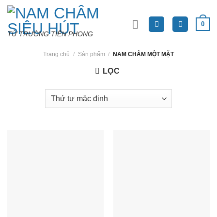
Skip
to
0
content
TỪ TRƯỜNG TIÊN PHONG
Trang chủ
/
Sản phẩm
/
NAM CHÂM MỘT MẶT
LỌC