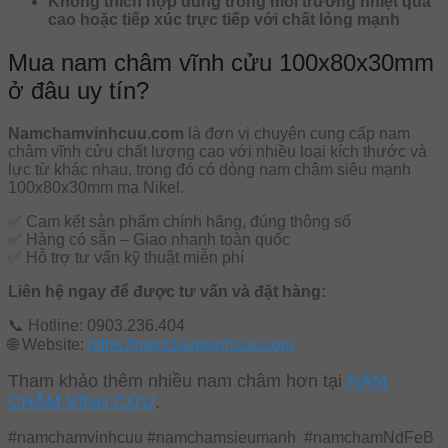
Không thích hợp dùng trong môi trường nhiệt quá
cao hoặc tiếp xúc trực tiếp với chất lỏng mạnh
Mua nam châm vĩnh cửu 100x80x30mm
ở đâu uy tín?
Namchamvinhcuu.com
là đơn vị chuyên cung cấp nam
châm vĩnh cửu chất lượng cao với nhiều loại kích thước và
lực từ khác nhau, trong đó có dòng nam châm siêu mạnh
100x80x30mm mạ Nikel.
✅ Cam kết sản phẩm chính hãng, đúng thông số
✅ Hàng có sẵn – Giao nhanh toàn quốc
✅ Hỗ trợ tư vấn kỹ thuật miễn phí
Liên hệ ngay để được tư vấn và đặt hàng:
📞 Hotline: 0903.236.404
🌐 Website:
https://namchamvinhcuu.com
Tham khảo thêm nhiều nam châm hơn tại
NAM
CHÂM VĨNH CỬU
.
#namchamvinhcuu #namchamsieumanh #namchamNdFeB