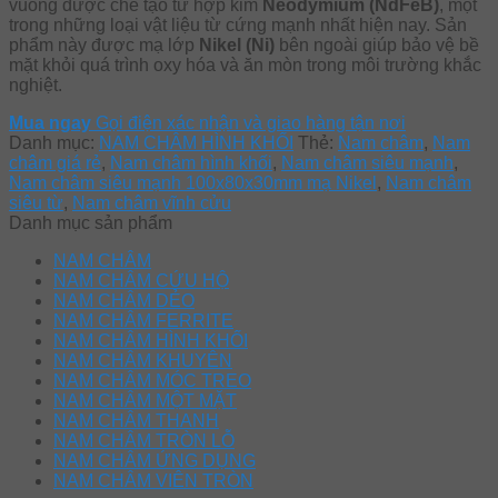
vuông được chế tạo từ hợp kim
Neodymium (NdFeB)
, một
trong những loại vật liệu từ cứng mạnh nhất hiện nay. Sản
phẩm này được mạ lớp
Nikel (Ni)
bên ngoài giúp bảo vệ bề
mặt khỏi quá trình oxy hóa và ăn mòn trong môi trường khắc
nghiệt.
Mua ngay
Gọi điện xác nhận và giao hàng tận nơi
Danh mục:
NAM CHÂM HÌNH KHỐI
Thẻ:
Nam châm
,
Nam
châm giá rẻ
,
Nam châm hình khối
,
Nam châm siêu mạnh
,
Nam châm siêu mạnh 100x80x30mm mạ Nikel
,
Nam châm
siêu từ
,
Nam châm vĩnh cửu
Danh mục sản phẩm
NAM CHÂM
NAM CHÂM CỨU HỘ
NAM CHÂM DẺO
NAM CHÂM FERRITE
NAM CHÂM HÌNH KHỐI
NAM CHÂM KHUYÊN
NAM CHÂM MÓC TREO
NAM CHÂM MỘT MẶT
NAM CHÂM THANH
NAM CHÂM TRÒN LỖ
NAM CHÂM ỨNG DỤNG
NAM CHÂM VIÊN TRÒN