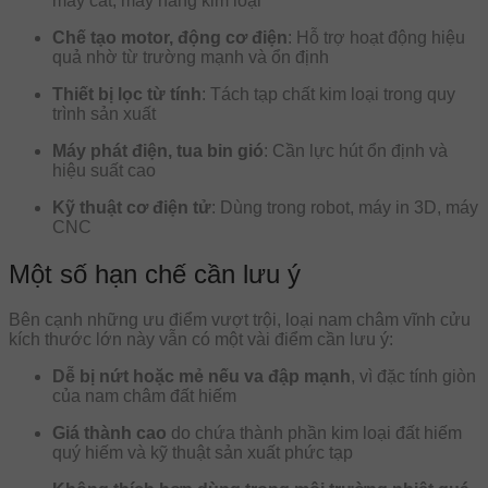
máy cắt, máy nâng kim loại
Chế tạo motor, động cơ điện
: Hỗ trợ hoạt động hiệu
quả nhờ từ trường mạnh và ổn định
Thiết bị lọc từ tính
: Tách tạp chất kim loại trong quy
trình sản xuất
Máy phát điện, tua bin gió
: Cần lực hút ổn định và
hiệu suất cao
Kỹ thuật cơ điện tử
: Dùng trong robot, máy in 3D, máy
CNC
Một số hạn chế cần lưu ý
Bên cạnh những ưu điểm vượt trội, loại nam châm vĩnh cửu
kích thước lớn này vẫn có một vài điểm cần lưu ý:
Dễ bị nứt hoặc mẻ nếu va đập mạnh
, vì đặc tính giòn
của nam châm đất hiếm
Giá thành cao
do chứa thành phần kim loại đất hiếm
quý hiếm và kỹ thuật sản xuất phức tạp