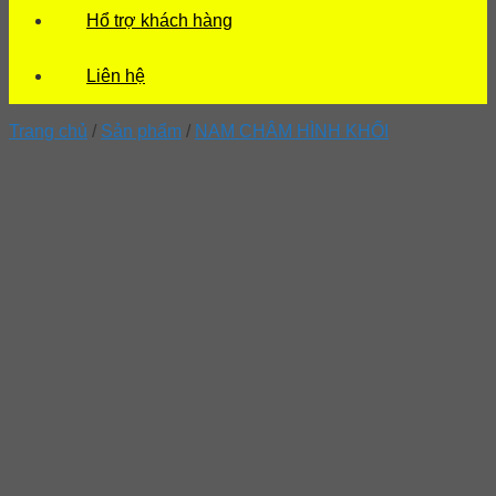
Hổ trợ khách hàng
Liên hệ
Trang chủ
/
Sản phẩm
/
NAM CHÂM HÌNH KHỐI