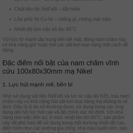
Chất liệu lõi: NdFeB – đất hiếm
Lớp phủ: Ni-Cu-Ni – chống gỉ, chống mài mòn
Nhiệt độ làm việc tối đa: 80°C
Với lực từ mạnh tập trung trên bề mặt, dòng nam châm này
có khả năng giữ hoặc hút các vật kim loại nặng một cách dễ
dàng.
Đặc điểm nổi bật của nam châm vĩnh
cửu 100x80x30mm mạ Nikel
1. Lực hút mạnh mẽ, bền bỉ
Nhờ sử dụng vật liệu NdFeB và lực từ cấp độ N35, loại nam
châm này có khả năng hút vật kim loại nặng mà không bị xê
dịch. Đây là lý do nó thường được sử dụng trong các ứng
dụng đòi hỏi lực hút cao và độ chính xác ổn định. Với khả
năng làm việc liên tục ở mức nhiệt lên tới 80°C, sản phẩm
này rất phù hợp để sử dụng trong môi trường nhiệt độ cao,
điển hình như các xưởng gia công, nhà máy luyện kim, sản