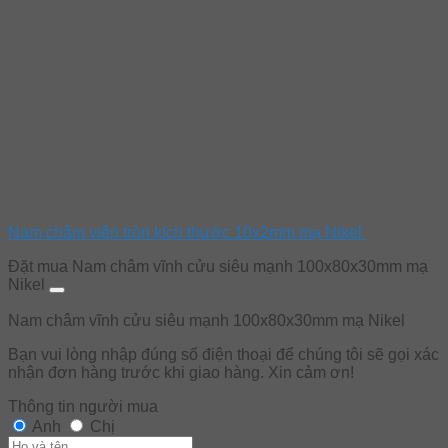
Nam châm viên tròn kích thước 10x2mm mạ Nikel
Đặt mua Nam châm vĩnh cửu siêu mạnh 100x80x30mm mạ
Nikel
Nam châm vĩnh cửu siêu mạnh 100x80x30mm mạ Nikel
Bạn vui lòng nhập đúng số điện thoại để chúng tôi sẽ gọi xác
nhận đơn hàng trước khi giao hàng. Xin cảm ơn!
Thông tin người mua
Anh
Chị