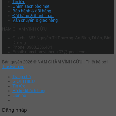
Tin tức
Chính sách bảo mật
Bảo hành & đổi hàng
Đặt hàng & thanh toán
Vận chuyển & giao hàng
NAM CHÂM VĨNH CỬU
Địa chỉ : 363 Nguyễn Tri Phương, An Bình, Dĩ An, Bình
Dương
Phone: 0903.236.404
Email: namchamvinhcuu.07@gmail.com
Bản quyền 2026 ©
NAM CHÂM VĨNH CỬU
. Thiết kế bởi
Trustweb.vn
Trang chủ
GIỚI THIỆU
Tin tức
Hổ trợ khách hàng
Liên hệ
Đăng nhập