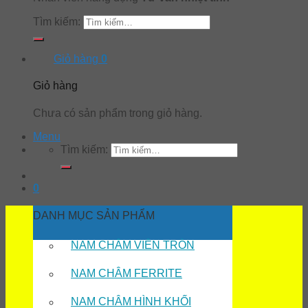
Tìm kiếm:
Giỏ hàng
0
Giỏ hàng
Chưa có sản phẩm trong giỏ hàng.
Menu
Tìm kiếm:
0
DANH MỤC SẢN PHẨM
NAM CHÂM VIÊN TRÒN
NAM CHÂM FERRITE
NAM CHÂM HÌNH KHỐI