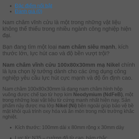
Đặc điểm nổi bật
Đánh giá (0)
Nam châm vĩnh cửu là một trong những vật liệu
không thể thiếu trong nhiều ngành công nghiệp hiện
đại.
Bạn đang tìm một loại
nam châm siêu mạnh
, kích
thước lớn, lực hút cao và độ bền vượt trội?
Nam châm vĩnh cửu 100x80x30mm mạ Nikel
chính
là lựa chọn lý tưởng dành cho các ứng dụng công
nghiệp yêu cầu lực hút cực mạnh và độ ổn định cao.
Nam châm 100x80x30mm là dạng nam châm hình hộp
vuông được chế tạo từ hợp kim
Neodymium (NdFeB)
, một
trong những loại vật liệu từ cứng mạnh nhất hiện nay. Sản
phẩm này được mạ lớp
Nikel (Ni)
bên ngoài giúp bảo vệ bề
mặt khỏi quá trình oxy hóa và ăn mòn trong môi trường khắc
nghiệt.
Kích thước: 100mm dài x 80mm rộng x 30mm dày
Lực từ: N35 – cường độ từ cao, bám chắc