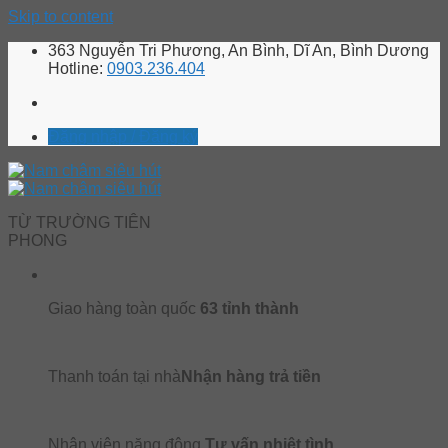
Skip to content
363 Nguyễn Tri Phương, An Bình, Dĩ An, Bình Dương
Hotline:
0903.236.404
Đăng nhập / Đăng ký
TỪ TRƯỜNG TIÊN
PHONG
Giao hàng toàn quốc
63 tỉnh thành
Thanh toán tại nhà
Nhận hàng trả tiền
Nhân viên năng động
Tư vấn nhiệt tình