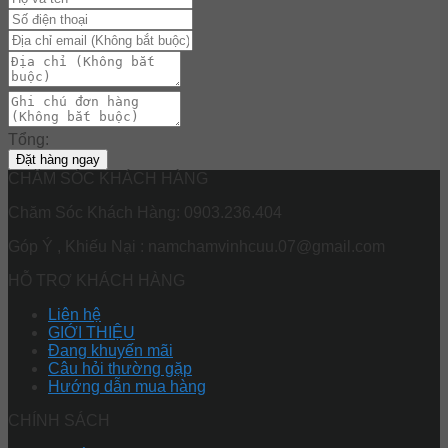
Tổng:
Đặt hàng ngay
CHĂM SÓC KHÁCH HÀNG
Chăm Sóc Khách Hàng: 0903.236.404
Góp Ý , Khiếu Nại : namchamvinhcuu.07@gmail.com
HỖ TRỢ KHÁCH HÀNG
Liên hệ
GIỚI THIỆU
Đang khuyến mãi
Câu hỏi thường gặp
Hướng dẫn mua hàng
CHÍNH SÁCH