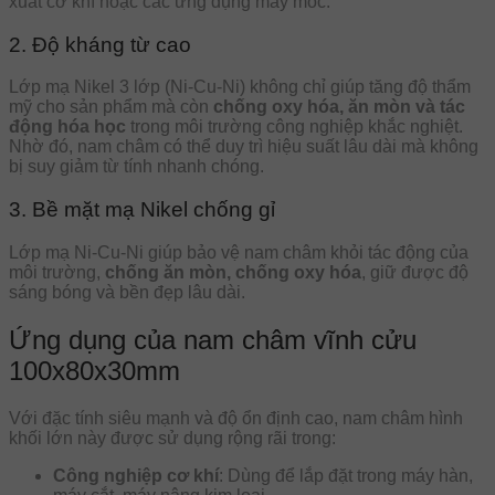
xuất cơ khí hoặc các ứng dụng máy móc.
2. Độ kháng từ cao
Lớp mạ Nikel 3 lớp (Ni-Cu-Ni) không chỉ giúp tăng độ thẩm
mỹ cho sản phẩm mà còn
chống oxy hóa, ăn mòn và tác
động hóa học
trong môi trường công nghiệp khắc nghiệt.
Nhờ đó, nam châm có thể duy trì hiệu suất lâu dài mà không
bị suy giảm từ tính nhanh chóng.
3. Bề mặt mạ Nikel chống gỉ
Lớp mạ Ni-Cu-Ni giúp bảo vệ nam châm khỏi tác động của
môi trường,
chống ăn mòn, chống oxy hóa
, giữ được độ
sáng bóng và bền đẹp lâu dài.
Ứng dụng của nam châm vĩnh cửu
100x80x30mm
Với đặc tính siêu mạnh và độ ổn định cao, nam châm hình
khối lớn này được sử dụng rộng rãi trong:
Công nghiệp cơ khí
: Dùng để lắp đặt trong máy hàn,