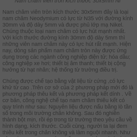
Nam châm viên tròn kích thước 30x5mm Ni
Nam châm viên tròn kích thước 30x5mm đây là loại
nam châm Neodymium có lực từ N35 với đường kính
30mm và độ dày 5mm và được phủ lớp mạ Nikel.
Chúng thuộc loại nam châm có lực hút mạnh nhất.
Với kích thước đường kính 30mm độ dày 5mm thì
những viên nam châm này có lực hút rất mạnh. Hiện
nay, dòng sản phẩm nam châm tròn này được ứng
dụng trong các ngành công nghiệp điện tử; hóa dầu;
công nghiệp xe hơi; thiết bị âm thanh; thiết bị cộng
hưởng từ hạt nhân; hệ thống từ trường điều trị.
Chúng được chế tạo bằng vật liệu từ cứng ,có lực
khử từ cao .Trên cơ sở của 2 phương pháp mới đó là
phương pháp thêu kết và phương pháp kết dính . Về
cơ bản, công nghệ chế tạo nam châm thiêu kết có
quy trình như sau: Nguyên liệu được nấu bằng lò tần
số trong môi trường chân không. Sau đó nghiền
thành bột mịn, rồi ép trong từ trường theo yêu cầu về
hình dạng, kích thước. Cuối cùng, người ta lại đem
thiêu kết trong chân không và làm nguội nhanh. Như