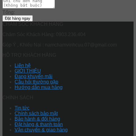
Tổng:
Đặt hàng ngay
CHĂM SÓC KHÁCH HÀNG
Chăm Sóc Khách Hàng: 0903.236.404
Góp Ý , Khiếu Nại : namchamvinhcuu.07@gmail.com
HỖ TRỢ KHÁCH HÀNG
Liên hệ
GIỚI THIỆU
Đang khuyến mãi
Câu hỏi thường gặp
Hướng dẫn mua hàng
CHÍNH SÁCH
Tin tức
Chính sách bảo mật
Bảo hành & đổi hàng
Đặt hàng & thanh toán
Vận chuyển & giao hàng