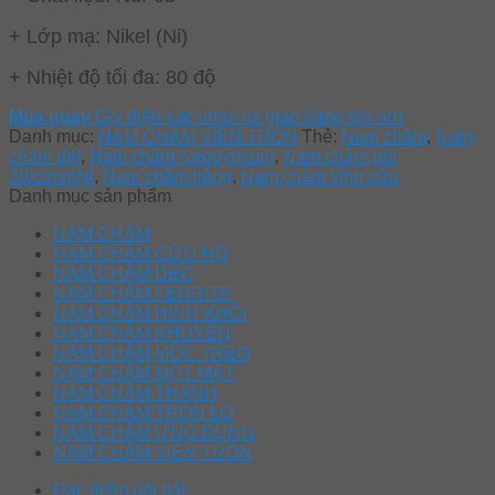
+ Lớp mạ: Nikel (Ni)
+ Nhiệt độ tối đa: 80 độ
Mua ngay
Gọi điện xác nhận và giao hàng tận nơi
Danh mục:
NAM CHÂM VIÊN TRÒN
Thẻ:
Nam châm
,
Nam
châm dẹt
,
Nam châm Neodymium
,
Nam châm phi
30x5mmNi
,
Nam châm trắng
,
Nam châm vĩnh cửu
Danh mục sản phẩm
NAM CHÂM
NAM CHÂM CỨU HỘ
NAM CHÂM DẺO
NAM CHÂM FERRITE
NAM CHÂM HÌNH KHỐI
NAM CHÂM KHUYÊN
NAM CHÂM MÓC TREO
NAM CHÂM MỘT MẶT
NAM CHÂM THANH
NAM CHÂM TRÒN LỖ
NAM CHÂM ỨNG DỤNG
NAM CHÂM VIÊN TRÒN
Đặc điểm nổi bật