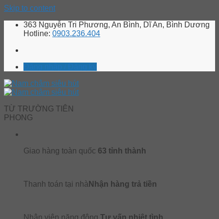
Skip to content
363 Nguyễn Tri Phương, An Bình, Dĩ An, Bình Dương
Hotline:
0903.236.404
Đăng nhập / Đăng ký
TỪ TRƯỜNG TIÊN
PHONG
Giao hàng toàn quốc
63 tỉnh thành
Thanh toán tại nhà
Nhận hàng trả tiền
Nhân viên năng động
Tư vấn nhiệt tình