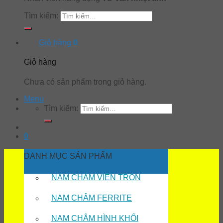
Tìm kiếm:
Giỏ hàng
0
Giỏ hàng
Chưa có sản phẩm trong giỏ hàng.
Menu
Tìm kiếm:
0
DANH MỤC SẢN PHẨM
NAM CHÂM VIÊN TRÒN
NAM CHÂM FERRITE
NAM CHÂM HÌNH KHỐI