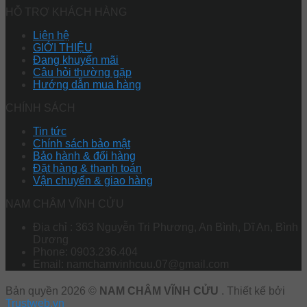
HỖ TRỢ KHÁCH HÀNG
Liên hệ
GIỚI THIỆU
Đang khuyến mãi
Câu hỏi thường gặp
Hướng dẫn mua hàng
CHÍNH SÁCH
Tin tức
Chính sách bảo mật
Bảo hành & đổi hàng
Đặt hàng & thanh toán
Vận chuyển & giao hàng
NAM CHÂM VĨNH CỬU
Địa chỉ : 363 Nguyễn Tri Phương, An Bình, Dĩ An, Bình
Dương
Phone: 0903.236.404
Email: namchamvinhcuu.07@gmail.com
Bản quyền 2026 ©
NAM CHÂM VĨNH CỬU
. Thiết kế bởi
Trustweb.vn