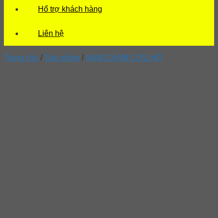
Hổ trợ khách hàng
Liên hệ
Trang chủ
/
Sản phẩm
/
NAM CHÂM CỨU HỘ