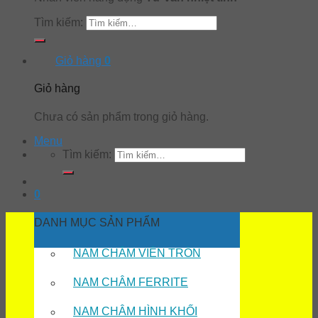
Tìm kiếm:
Giỏ hàng
0
Giỏ hàng
Chưa có sản phẩm trong giỏ hàng.
Menu
Tìm kiếm:
0
DANH MỤC SẢN PHẨM
NAM CHÂM VIÊN TRÒN
NAM CHÂM FERRITE
NAM CHÂM HÌNH KHỐI