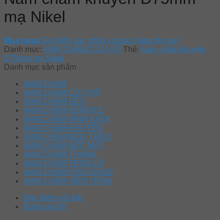
mạ Nikel
Mua ngay
Gọi điện xác nhận và giao hàng tận nơi
Danh mục:
NAM CHÂM CỨU HỘ
Thẻ:
Nam châm khuyên
D75mm mạ Nikel
Danh mục sản phẩm
NAM CHÂM
NAM CHÂM CỨU HỘ
NAM CHÂM DẺO
NAM CHÂM FERRITE
NAM CHÂM HÌNH KHỐI
NAM CHÂM KHUYÊN
NAM CHÂM MÓC TREO
NAM CHÂM MỘT MẶT
NAM CHÂM THANH
NAM CHÂM TRÒN LỖ
NAM CHÂM ỨNG DỤNG
NAM CHÂM VIÊN TRÒN
Đặc điểm nổi bật
Đánh giá (0)