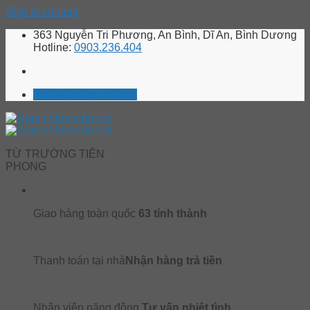
Skip to content
363 Nguyễn Tri Phương, An Bình, Dĩ An, Bình Dương
Hotline:
0903.236.404
Đăng nhập / Đăng ký
TỪ TRƯỜNG TIÊN
PHONG
Giao hàng toàn quốc
63 tỉnh thành
Thanh toán tại nhà
Nhận hàng trả tiền
Nhân viên năng động
Tư vấn nhiệt tình