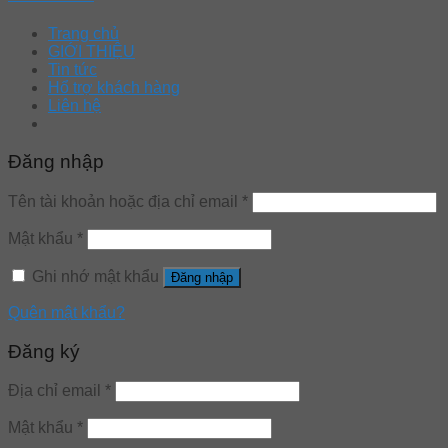
Trang chủ
GIỚI THIỆU
Tin tức
Hổ trợ khách hàng
Liên hệ
Đăng nhập
Tên tài khoản hoặc địa chỉ email
*
Mật khẩu
*
Ghi nhớ mật khẩu
Đăng nhập
Quên mật khẩu?
Đăng ký
Địa chỉ email
*
Mật khẩu
*