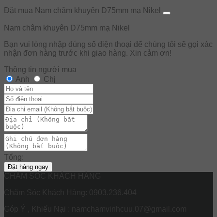
Đặt mua Nam châm khuyên D75mm mạ Nikel
Nam châm khuyên D75mm mạ Nikel
Bạn vui lòng nhập đúng số điện thoại để chúng tôi sẽ gọi xác
nhận đơn hàng trước khi giao hàng. Xin cảm ơn!
Thông tin người mua
Anh
Chị
Tổng:
Đặt hàng ngay
CHĂM SÓC KHÁCH HÀNG
Chăm Sóc Khách Hàng: 0903.236.404
Góp Ý , Khiếu Nại : namchamvinhcuu.07@gmail.com