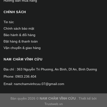
Hướng dẫn mua hàng
CHÍNH SÁCH
Tin tức
Chính sách bảo mật
Bảo hành & đổi hàng
Đặt hàng & thanh toán
Vận chuyển & giao hàng
NAM CHÂM VĨNH CỬU
Địa chỉ : 363 Nguyễn Tri Phương, An Bình, Dĩ An, Bình Dương
Phone: 0903.236.404
Email: namchamvinhcuu.07@gmail.com
Bản quyền 2026 ©
NAM CHÂM VĨNH CỬU
. Thiết kế bởi
Trustweb.vn