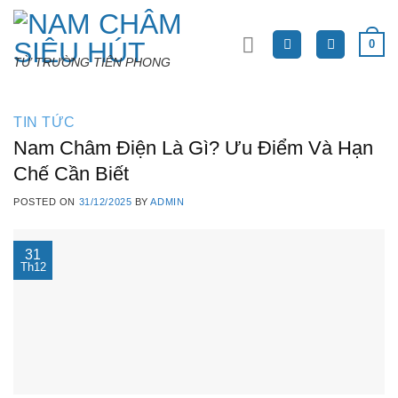
Skip
to
0
content
TỪ TRƯỜNG TIÊN PHONG
TIN TỨC
Nam Châm Điện Là Gì? Ưu Điểm Và Hạn
Chế Cần Biết
POSTED ON
31/12/2025
BY
ADMIN
31
Th12