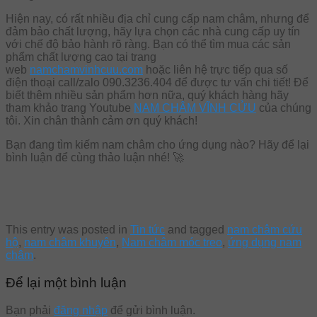
Hiện nay, có rất nhiều địa chỉ cung cấp nam châm, nhưng để
đảm bảo chất lượng, hãy lựa chọn các nhà cung cấp uy tín
với chế độ bảo hành rõ ràng. Bạn có thể tìm mua các sản
phẩm chất lượng cao tại trang
web
namchamvinhcuu.com
hoặc liên hệ trực tiếp qua số
điện thoại call/zalo 090.3236.404 để được tư vấn chi tiết! Để
biết thêm nhiều sản phẩm hơn nữa, quý khách hàng hãy
tham khảo trang Youtube
NAM CHÂM VĨNH CỬU
của chúng
tôi. Xin chân thành cảm ơn quý khách!
Bạn đang tìm kiếm nam châm cho ứng dụng nào? Hãy để lại
bình luận để cùng thảo luận nhé! 🚀
This entry was posted in
Tin tức
and tagged
nam châm cứu
hộ
,
nam châm khuyên
,
Nam châm móc treo
,
ứng dụng nam
châm
.
Để lại một bình luận
Bạn phải
đăng nhập
để gửi bình luận.