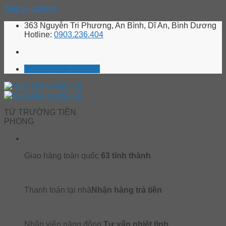
Skip to content
363 Nguyễn Tri Phương, An Bình, Dĩ An, Bình Dương
Hotline:
0903.236.404
Đăng nhập / Đăng ký
TỪ TRƯỜNG TIÊN
PHONG
Giao hàng toàn quốc
63 tỉnh thành
Thanh toán tại nhà
Nhận hàng trả tiền
Nhân viên năng động
Tư vấn nhiệt tình