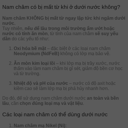
Nam châm có bị mất từ khi ở dưới nước không?
Nam châm KHÔNG bị mất từ ngay lập tức khi ngâm dưới
nước.
Tuy nhiên,
nếu để lâu trong môi trường ẩm ướt hoặc
nước có tính ăn mòn
, từ tính của nam châm
sẽ suy yếu
dần
do các yếu tố như:
Oxi hóa bề mặt
– đặc biệt ở các loại nam châm
Neodymium (NdFeB)
không có lớp mạ bảo vệ.
Ăn mòn kim loại lõi
– khi lớp mạ bị trầy xước, nước
thấm vào làm nam châm bị gỉ sét, giảm độ bền cơ học
và từ trường.
Nhiệt độ và pH của nước
– nước có độ axit hoặc
kiềm cao sẽ làm lớp mạ bị phá hủy nhanh hơn.
Do đó, để sử dụng nam châm dưới nước
an toàn và bền
lâu
, cần
chọn đúng loại mạ và vật liệu
.
Các loại nam châm có thể dùng dưới nước
Nam châm mạ Nikel (Ni):