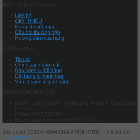
HỖ TRỢ KHÁCH HÀNG
Liên hệ
GIỚI THIỆU
Đang khuyến mãi
Câu hỏi thường gặp
Hướng dẫn mua hàng
CHÍNH SÁCH
Tin tức
Chính sách bảo mật
Bảo hành & đổi hàng
Đặt hàng & thanh toán
Vận chuyển & giao hàng
NAM CHÂM VĨNH CỬU
Địa chỉ : 363 Nguyễn Tri Phương, An Bình, Dĩ An, Bình
Dương
Phone: 0903.236.404
Email: namchamvinhcuu.07@gmail.com
Bản quyền 2026 ©
NAM CHÂM VĨNH CỬU
. Thiết kế bởi
Trustweb.vn