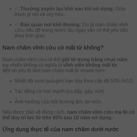
✅
Thường xuyên lau khô sau khi sử dụng:
Giúp
tránh gỉ sét và oxy hóa.
✅
Bảo quản nơi khô thoáng:
Dù là nam châm vĩnh
cửu, nếu để trong nước lâu ngày vẫn có thể yếu dần
theo thời gian.
Nam châm vĩnh cửu có mất từ không?
Nam châm vĩnh cửu có thể
giữ từ trong hàng chục năm
,
tuy nhiên không có nghĩa là
vĩnh viễn không mất từ
.
Một số yếu tố làm nam châm mất từ nhanh hơn:
Nhiệt độ vượt quá giới hạn (tùy theo cấp độ N35–N52).
Tác động cơ học mạnh (va đập, gãy, nứt).
Ảnh hưởng của môi trường ẩm, ăn mòn.
Nếu được bảo vệ đúng cách,
nam châm vĩnh cửu mạ Ni có
thể duy trì lực từ trên 95% sau 10 năm sử dụng.
Ứng dụng thực tế của nam châm dưới nước