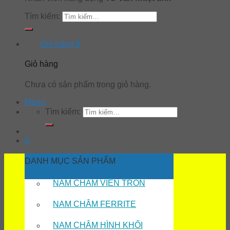
Tìm kiếm:
Giỏ hàng
0
Giỏ hàng
Chưa có sản phẩm trong giỏ hàng.
Menu
Tìm kiếm:
0
DANH MỤC SẢN PHẨM
NAM CHÂM VIÊN TRÒN
NAM CHÂM FERRITE
NAM CHÂM HÌNH KHỐI