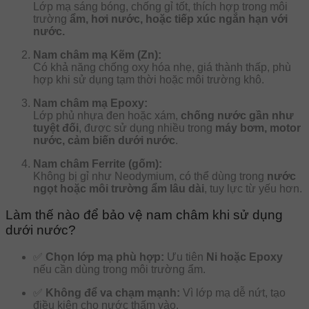
Lớp mạ sáng bóng, chống gỉ tốt, thích hợp trong môi
trường
ẩm, hơi nước, hoặc tiếp xúc ngắn hạn với
nước.
Nam châm mạ Kẽm (Zn):
Có khả năng chống oxy hóa nhẹ, giá thành thấp, phù
hợp khi sử dụng tạm thời hoặc môi trường khô.
Nam châm mạ Epoxy:
Lớp phủ nhựa đen hoặc xám,
chống nước gần như
tuyệt đối
, được sử dụng nhiều trong
máy bơm, motor
nước, cảm biến dưới nước
.
Nam châm Ferrite (gốm):
Không bị gỉ như Neodymium, có thể dùng trong
nước
ngọt hoặc môi trường ẩm lâu dài
, tuy lực từ yếu hơn.
Làm thế nào để bảo vệ nam châm khi sử dụng
dưới nước?
✅
Chọn lớp mạ phù hợp:
Ưu tiên
Ni hoặc Epoxy
nếu cần dùng trong môi trường ẩm.
✅
Không để va chạm mạnh:
Vì lớp mạ dễ nứt, tạo
điều kiện cho nước thấm vào.