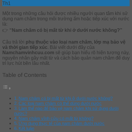
Th1
Một trong những câu hỏi được nhiều người quan tâm khi sử
dụng nam châm trong môi trường ẩm hoặc tiếp xúc với nước
là:
👉
“Nam châm có bị mất từ khi ở dưới nước không?”
Câu trả lời
phụ thuộc vào loại nam châm, lớp mạ bảo vệ
và thời gian tiếp xúc
. Bài viết dưới đây của
Namchamvinhcuu.com
sẽ giúp bạn hiểu rõ hiện tượng này,
nguyên nhân gây mất từ và cách bảo quản nam châm để duy
trì lực hút bền lâu nhất.
Table of Contents
Nam châm có bị mất từ khi ở dưới nước không?
Các loại nam châm có thể dùng dưới nước
Làm thế nào để bảo vệ nam châm khi sử dụng dưới
nước?
Nam châm vĩnh cửu có mất từ không?
Ứng dụng thực tế của nam châm dưới nước
Kết luận