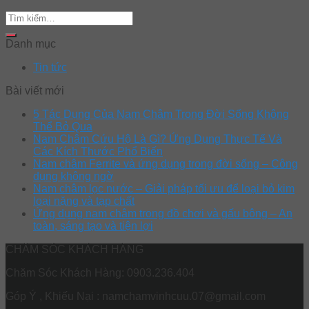
Danh mục
Tin tức
Bài viết mới
5 Tác Dụng Của Nam Châm Trong Đời Sống Không
Thể Bỏ Qua
Nam Châm Cứu Hộ Là Gì? Ứng Dụng Thực Tế Và
Các Kích Thước Phổ Biến
Nam châm Ferrite và ứng dụng trong đời sống – Công
dụng không ngờ
Nam châm lọc nước – Giải pháp tối ưu để loại bỏ kim
loại nặng và tạp chất
Ứng dụng nam châm trong đồ chơi và gấu bông – An
toàn, sáng tạo và tiện lợi
CHĂM SÓC KHÁCH HÀNG
Chăm Sóc Khách Hàng: 0903.236.404
Góp Ý , Khiếu Nại : namchamvinhcuu.07@gmail.com