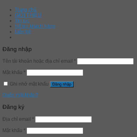
Trang chủ
GIỚI THIỆU
Tin tức
Hổ trợ khách hàng
Liên hệ
Đăng nhập
Tên tài khoản hoặc địa chỉ email
*
Mật khẩu
*
Ghi nhớ mật khẩu
Đăng nhập
Quên mật khẩu?
Đăng ký
Địa chỉ email
*
Mật khẩu
*