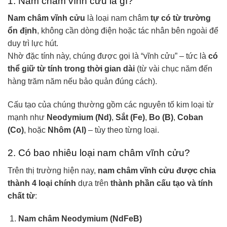
1. Nam châm vĩnh cửu là gì?
Nam châm vĩnh cửu
là loại nam châm
tự có từ trường
ổn định
, không cần dòng điện hoặc tác nhân bên ngoài để
duy trì lực hút.
Nhờ đặc tính này, chúng được gọi là “vĩnh cửu” – tức là
có
thể giữ từ tính trong thời gian dài
(từ vài chục năm đến
hàng trăm năm nếu bảo quản đúng cách).
Cấu tạo của chúng thường gồm các nguyên tố kim loại từ
mạnh như
Neodymium (Nd)
,
Sắt (Fe)
,
Bo (B)
,
Coban
(Co)
, hoặc
Nhôm (Al)
– tùy theo từng loại.
2. Có bao nhiêu loại nam châm vĩnh cửu?
Trên thị trường hiện nay,
nam châm vĩnh cửu được chia
thành 4 loại chính
dựa trên
thành phần cấu tạo và tính
chất từ
:
Nam châm Neodymium (NdFeB)