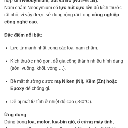
hợp kim
Neodymium, Sắt và Bo (Nd₂Fe₁₄B)
.
Nam châm Neodymium có
lực hút cực lớn
dù kích thước
rất nhỏ, vì vậy được sử dụng rộng rãi trong
công nghiệp
công nghệ cao
.
Đặc điểm nổi bật:
Lực từ mạnh nhất trong các loại nam châm.
Kích thước nhỏ gọn, dễ gia công thành nhiều hình dạng
(tròn, vuông, khối, vòng,…).
Bề mặt thường được
mạ Niken (Ni), Kẽm (Zn) hoặc
Epoxy
để chống gỉ.
Dễ bị mất từ tính ở nhiệt độ cao (>80°C).
Ứng dụng:
Dùng trong
loa, motor, tua-bin gió, ổ cứng máy tính,