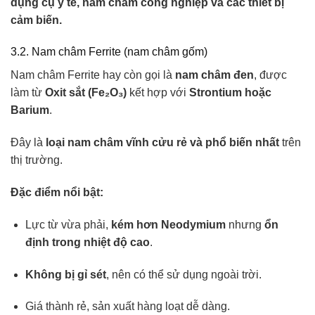
dụng cụ y tế, nam châm công nghiệp và các thiết bị
cảm biến.
3.2. Nam châm Ferrite (nam châm gốm)
Nam châm Ferrite hay còn gọi là
nam châm đen
, được
làm từ
Oxit sắt (Fe₂O₃)
kết hợp với
Strontium hoặc
Barium
.
Đây là
loại nam châm vĩnh cửu rẻ và phổ biến nhất
trên
thị trường.
Đặc điểm nổi bật:
Lực từ vừa phải,
kém hơn Neodymium
nhưng
ổn
định trong nhiệt độ cao
.
Không bị gỉ sét
, nên có thể sử dụng ngoài trời.
Giá thành rẻ, sản xuất hàng loạt dễ dàng.