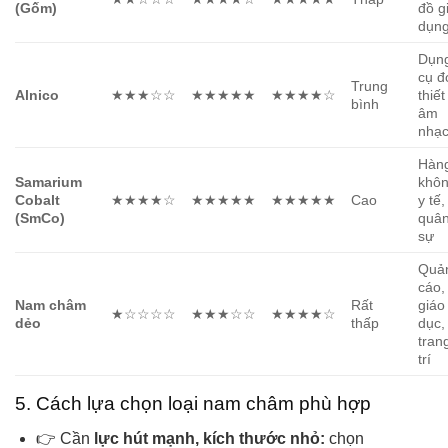
(Gốm)
đồ g
dụn
Dụn
cụ đ
Trung
Alnico
★★★☆☆
★★★★★
★★★★☆
thiết
bình
âm
nhạ
Hàn
Samarium
khôn
Cobalt
★★★★☆
★★★★★
★★★★★
Cao
y tế,
(SmCo)
quâ
sự
Quả
cáo,
Nam châm
Rất
giáo
★☆☆☆☆
★★★☆☆
★★★★☆
dẻo
thấp
dục,
tran
trí
5. Cách lựa chọn loại nam châm phù hợp
👉 Cần
lực hút mạnh, kích thước nhỏ:
chọn