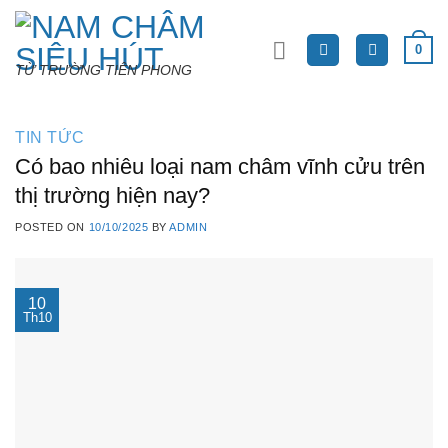
Skip
to
0
content
TỪ TRƯỜNG TIÊN PHONG
TIN TỨC
Có bao nhiêu loại nam châm vĩnh cửu trên
thị trường hiện nay?
POSTED ON
10/10/2025
BY
ADMIN
10
Th10