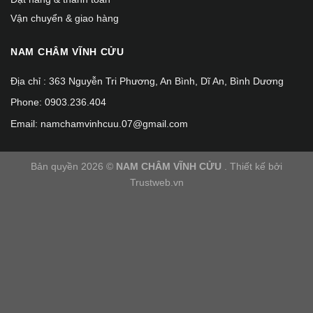
Vận chuyển & giao hàng
NAM CHÂM VĨNH CỬU
Địa chỉ : 363 Nguyễn Tri Phương, An Bình, Dĩ An, Bình Dương
Phone: 0903.236.404
Email: namchamvinhcuu.07@gmail.com
Bản quyền 2026 ©
NAM CHÂM VĨNH CỬU
. Thiết kế bởi
Trustweb.vn