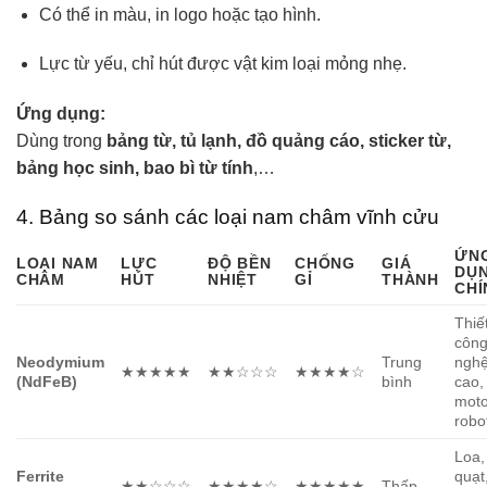
Có thể in màu, in logo hoặc tạo hình.
Lực từ yếu, chỉ hút được vật kim loại mỏng nhẹ.
Ứng dụng:
Dùng trong
bảng từ, tủ lạnh, đồ quảng cáo, sticker từ,
bảng học sinh, bao bì từ tính
,…
4. Bảng so sánh các loại nam châm vĩnh cửu
ỨN
LOẠI NAM
LỰC
ĐỘ BỀN
CHỐNG
GIÁ
DỤ
CHÂM
HÚT
NHIỆT
GỈ
THÀNH
CHÍ
Thiết
côn
Neodymium
Trung
ngh
★★★★★
★★☆☆☆
★★★★☆
(NdFeB)
bình
cao,
moto
robo
Loa,
Ferrite
quạt
★★☆☆☆
★★★★☆
★★★★★
Thấp