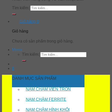
Tìm kiếm:
Giỏ hàng
0
Giỏ hàng
Chưa có sản phẩm trong giỏ hàng.
Menu
Tìm kiếm:
0
DANH MỤC SẢN PHẨM
NAM CHÂM VIÊN TRÒN
NAM CHÂM FERRITE
NAM CHÂM HÌNH KHỐI