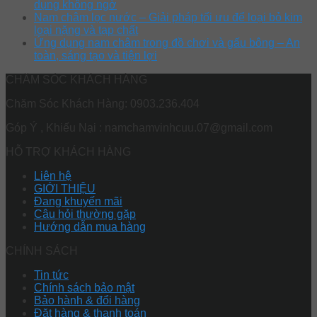
dụng không ngờ
Nam châm lọc nước – Giải pháp tối ưu để loại bỏ kim
loại nặng và tạp chất
Ứng dụng nam châm trong đồ chơi và gấu bông – An
toàn, sáng tạo và tiện lợi
CHĂM SÓC KHÁCH HÀNG
Chăm Sóc Khách Hàng: 0903.236.404
Góp Ý , Khiếu Nại : namchamvinhcuu.07@gmail.com
HỖ TRỢ KHÁCH HÀNG
Liên hệ
GIỚI THIỆU
Đang khuyến mãi
Câu hỏi thường gặp
Hướng dẫn mua hàng
CHÍNH SÁCH
Tin tức
Chính sách bảo mật
Bảo hành & đổi hàng
Đặt hàng & thanh toán