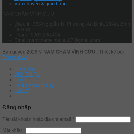
Vận chuyển & giao hàng
NAM CHÂM VĨNH CỬU
Địa chỉ : 363 Nguyễn Tri Phương, An Bình, Dĩ An, Bình
Dương
Phone: 0903.236.404
Email: namchamvinhcuu.07@gmail.com
Bản quyền 2026 ©
NAM CHÂM VĨNH CỬU
. Thiết kế bởi
Trustweb.vn
Trang chủ
GIỚI THIỆU
Tin tức
Hổ trợ khách hàng
Liên hệ
Đăng nhập
Tên tài khoản hoặc địa chỉ email
*
Mật khẩu
*