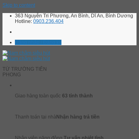
Skip to content
363 Nguyễn Tri Phương, An Bình, Dĩ An, Bình Dương
Hotline:
0903.236.404
Đăng nhập / Đăng ký
TỪ TRƯỜNG TIÊN
PHONG
Giao hàng toàn quốc
63 tỉnh thành
Thanh toán tại nhà
Nhận hàng trả tiền
Nhân viên năng động
Tư vấn nhiệt tình