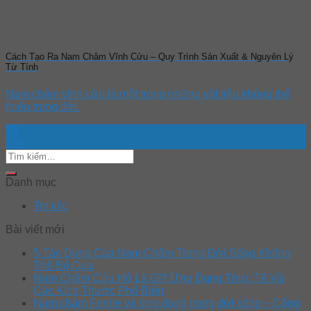
Cách Tạo Ra Nam Châm Vĩnh Cửu – Quy Trình Sản Xuất & Nguyên Lý
Từ Tính
Nam châm vĩnh cửu là một trong những vật liệu không thể
thiếu trong đời.
05
Th5
Danh mục
Tin tức
Bài viết mới
5 Tác Dụng Của Nam Châm Trong Đời Sống Không
Thể Bỏ Qua
Nam Châm Cứu Hộ Là Gì? Ứng Dụng Thực Tế Và
Các Kích Thước Phổ Biến
Nam châm Ferrite và ứng dụng trong đời sống – Công